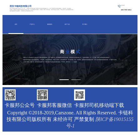
西安卡链科技有限公司
咨询电话:
西安卡链科技有限公司成立于2019年，“卡服邦”是卡链科技旗下商用车后市场全渠道服务平台，专注于商用车后市场资源整合、资源共享，优化服务。
400-990-6862
以链接、赋能的方式服务于商用车后市场生态链，以互联网技术为载体，实现线上与线下协同发展。加强市场信息与渠道，市场主体与行业资源的整合优化，
通过创新延伸产业链模式，对商用车后市场深度综合开发。
首页
产品中心
新闻资讯
线下门店
关于我们
商
业
模
式
卡服邦S2b2C业务模式基于在线业务平台整合现有渠道销售、第三方服务平台、官方商城零售等多种业务类型。实现商用车后市场价值链上游、下游多种资源统一入口、统一流程，保障了管理的标准化和规范性。
卡服邦商用车服务平台集中化数据管控、一体化销售、差异化市场政策、本地化订单处理、自动化财务结算，充分实现流量、客户、销售渠道、服务终端等资源的整合利用，为客户提供更便捷高效的购买体验，为卡服邦平台渠道
（厂商、供应商、维修门店）提供更多的流量和订单，帮助卡服邦平台所有参与者提升效率、节约成本，最终实现1+1+1>3的效果。
卡服邦公众号
卡服邦客服微信
卡服邦司机移动端下载
Copyright ©2018-2019,Carszone. All Rights Reserved. 卡链科
技有限公司版权所有 未经许可 严禁复制
陕ICP备19015155
号-1